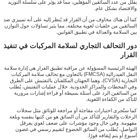
يقلل من عدد السائقين المؤهلين، مما قد يؤثر على سلسلة التوريد
والاقتصاد بشكل عام.
كما أن هناك مخاوف من أن القرار قد يُنظر إليه على أنه تمييزي ضد
السائقين من خلفيات لغوية مختلفة، مما يثير تساؤلات حول التوازن
بين السلامة والعدالة في تطبيق القوانين.
دور التحالف التجاري لسلامة المركبات في تنفيذ
القرار
الهيئة الرئيسية المسؤولة عن مراقبة تطبيق القرار هي إدارة سلامة
النقل الفيدرالية (FMCSA) بالتعاون مع تحالف سلامة المركبات
التجارية (CVSA)، وهما الجهتان المكلفتان بالتفتيش على الطرق
وفي المحطات والمراكز الحدودية. خلال عمليات التفتيش، يُطلب
من السائقين الرد على أسئلة بسيطة أو قراءة إشارات مرورية
للتأكد من الكفاءة اللغوية.
كما ستُجرى اختبارات مفاجئة أو مراجعة للوثائق مثل سجلات
الرحلات والتقارير للتأكد من أن السائق هو من كتبها بنفسه وبلغة
مفهومة. وفي حال وجود مؤشرات على ضعف لغوي يعرقل
التواصل، يُطلب من السائق الخضوع لتقييم رسمي في غضون
أسبوع أو يتم إيقافه فورًا.