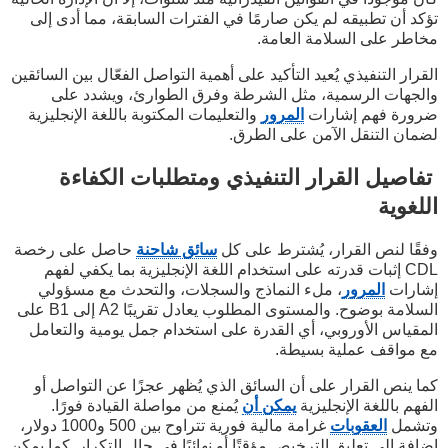
تؤكد أن تطبيقه لم يكن صارمًا في الفترات السابقة، مما أدى إلى
مخاطر على السلامة العامة.
القرار التنفيذي يُعيد التأكيد على أهمية التواصل الفعّال بين السائقين
والجهات الرسمية، مثل الشرطة وفرق الطوارئ، ويشدد على
ضرورة فهم إشارات
المرور
والتعليمات المكتوبة باللغة الإنجليزية
لضمان التنقل الآمن على الطرق.
تفاصيل القرار التنفيذي ومتطلبات الكفاءة
اللغوية
وفقًا لنص القرار، يُشترط على كل
سائق شاحنة
حاصل على رخصة
CDL إثبات قدرته على استخدام اللغة الإنجليزية بما يكفي لفهم
إشارات
المرور
، ملء النماذج والسجلات، والتحدث مع مسؤولي
السلامة بوضوح. والمستوى المطلوب يعادل تقريبًا A2 إلى B1 على
المقياس الأوروبي، أي القدرة على استخدام جمل يومية والتعامل
مع مواقف عملية بسيطة.
كما ينص القرار على أن السائق الذي يُظهر عجزًا عن التواصل أو
الفهم باللغة الإنجليزية
يمكن أن
يُمنع من مواصلة القيادة فورًا.
وتشمل
العقوبات
غرامة مالية فورية تتراوح بين 500 و1000 دولار،
إضافة إلى تعليق الترخيص مؤقتًا أو نهائيًا في حال التكرار. كما يمكن