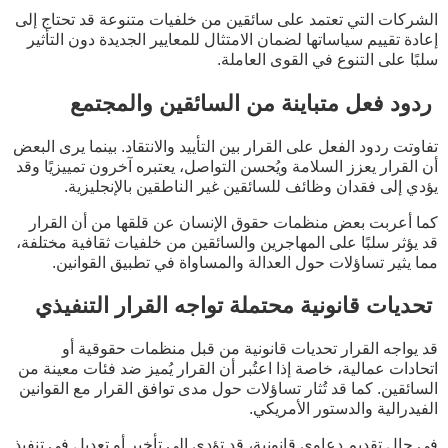
الشركات التي تعتمد على سائقين من خلفيات متنوعة قد تحتاج إلى
إعادة تقييم سياساتها لضمان الامتثال للمعايير الجديدة دون التأثير
سلبًا على التنوع في القوى العاملة.
ردود فعل متباينة من السائقين والمجتمع
تفاوتت ردود الفعل على القرار بين التأييد والانتقاد. بينما يرى البعض
أن القرار يعزز السلامة ويُحسن التواصل، يعتبره آخرون تمييزيًا وقد
يؤدي إلى فقدان وظائف للسائقين غير الناطقين بالإنجليزية.
كما أعربت بعض منظمات حقوق الإنسان عن قلقها من أن القرار
قد يؤثر سلبًا على المهاجرين والسائقين من خلفيات ثقافية مختلفة،
مما يثير تساؤلات حول العدالة والمساواة في تطبيق القوانين.
تحديات قانونية محتملة تواجه القرار التنفيذي
قد يواجه القرار تحديات قانونية من قبل منظمات حقوقية أو
اتحادات عمالية، خاصة إذا اعتُبر أن القرار يُميز ضد فئات معينة من
السائقين. كما قد تُثار تساؤلات حول مدى توافق القرار مع القوانين
الفيدرالية والدستور الأمريكي.
في حال تقديم دعاوى قانونية، قد تؤدي إلى تأخير أو تعديل في تنفيذ