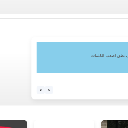
لى نطق اصعب الكلمات
>
<