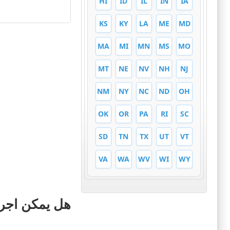
HI
ID
IL
IN
IA
KS
KY
LA
ME
MD
MA
MI
MN
MS
MO
MT
NE
NV
NH
NJ
NM
NY
NC
ND
OH
OK
OR
PA
RI
SC
SD
TN
TX
UT
VT
VA
WA
WV
WI
WY
هل يمكن اجراء 