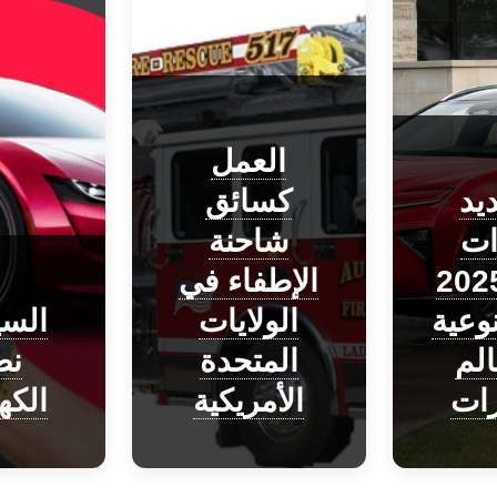
العمل
يد
كسائق
ات
شاحنة
يوتا 2025
الإطفاء في
نوعية
الولايات
السي
لم
المتحدة
ن
رات
الأمريكية
الكه