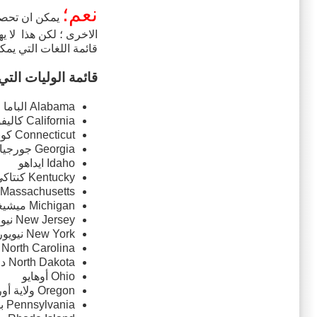
نعم؛
يمكن ان تحص
الاخرى ؛ لكن هذا لا ي
قائمة اللغات التي يمكن
قائمة الوليات الت
Alabama الباما
California كاليفورنيا
Connecticut كونيتيكت
Georgia جورجيا
Idaho ايداهو
Kentucky كنتاكي
Massachusetts ماساتشوستس
Michigan ميشيغان
New Jersey نيو جيرسي
New York نيويورك
North Carolina ولاية كارولينا الشمالية
North Dakota داكوتا الشمالية
Ohio أوهايو
Oregon ولاية أوريغون
Pennsylvania بنسلفانيا