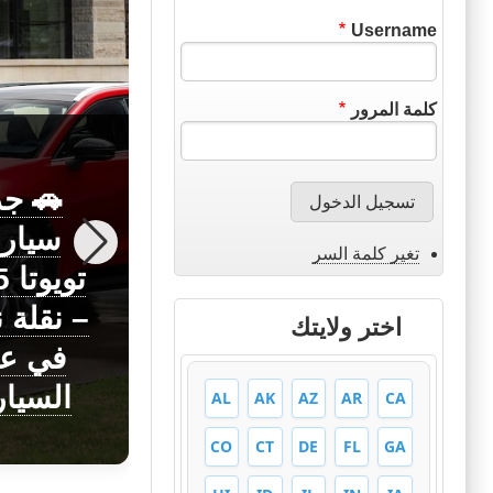
Username
كلمة المرور
🚗 جد
سيار
تغير كلمة السر
اختبار القيادة
تو
في فرنسا
– نقلة 
اختر ولايتك
مع الترجمة
في عا
للعربي
السيا
AL
AK
AZ
AR
CA
CO
CT
DE
FL
GA