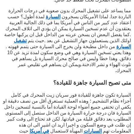
مما يساعد على تشغيل المحرك بدون صعوبة في درجات الحرارة
الباردة جدا. لماذا الأمريكان يسخرون
السيارة
لمدة أطول؟ حسب
اعتقاد عدد كبير من الناس في أمريكا بما في ذلك الجالية العربية
يعتقدون أن عدم تسخين السيارة يمكن ان يؤدي الى اتلاف المحرك
.كما يفضل البعض ان يسخن عربته من الداخل قبل ان يركبها خاصة
اولئك الذين يستعملون جهاز التشغيل عن بعد .حيث يتم
تشغيل
السيارة
من داخل مطبخة ولن يخرج الى السيارة حتى يتمم قهوته .
وهذا يعني تسخين السيارة وهي في وضع سكون لمدة تزيد عن 10
دقائق. وهذا خطأ وليس في صالح محرك السيارة بل يساهم في
تلوث الهواء و نشر الادخنة.ويمكن ان يساهم في تقليص عمر
المحرك.
متى تصبح السيارة جاهزة للقيادة؟
السيارة تكون جاهزة للقيادة فور سريان زيت المحرك في كامل
أجزاء نظام التشحيم ؛ وهذه العملية تستغرق أقل من نصف دقيقة او
يكفي ان تختفي جميع أضواء لوحة القيادة أما بالنسبة لتسخين داخل
السيارة فان درجة حرارة السيارة من الداخل ستصل إلى المستوى
المطلوب بعد دقائق قليلة من قيادتها. لكن قد تحتاج الى وقت كبير
إن ظلت في وضع السكون و اخيرا اريد ان اشير الى ان هذه
المعلومات تهم
السيارات
المهيأة لاستعمال
في أمريكا
حيث