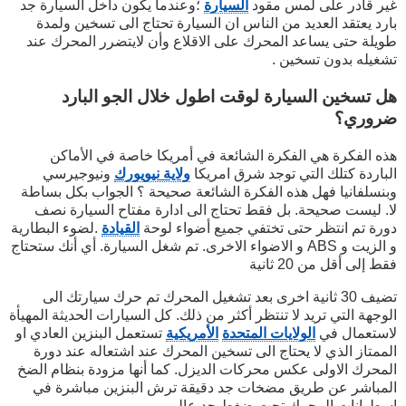
غير قادر على لمس مقود
السيارة
؛وعندما يكون داخل السيارة جد
بارد يعتقد العديد من الناس ان السيارة تحتاج الى تسخين ولمدة
طويلة حتى يساعد المحرك على الاقلاع وأن لايتضرر المحرك عند
تشغيله بدون تسخين .
هل تسخين السيارة لوقت اطول خلال الجو البارد
ضروري؟
هذه الفكرة هي الفكرة الشائعة في أمريكا خاصة في الأماكن
الباردة كتلك التي توجد شرق امريكا
ولاية نيويورك
ونيوجيرسي
وبنسلفانيا فهل هذه الفكرة الشائعة صحيحة ؟ الجواب بكل بساطة
لا. ليست صحيحة. بل فقط تحتاج الى ادارة مفتاح السيارة نصف
دورة تم انتظر حتى تختفي جميع أضواء لوحة
القيادة
.لضوء البطارية
و الزيت و ABS و الاضواء الاخرى. تم شغل السيارة. أي أنك ستحتاج
فقط إلى أقل من 20 ثانية
تضيف 30 ثانية اخرى بعد تشغيل المحرك تم حرك سيارتك الى
الوجهة التي تريد لا تنتظر أكثر من ذلك. كل السيارات الحديثة المهيأة
لاستعمال في
الولايات المتحدة
الأمريكية
تستعمل البنزين العادي او
الممتاز الذي لا يحتاج الى تسخين المحرك عند اشتعاله عند دورة
المحرك الاولى عكس محركات الديزل. كما أنها مزودة بنظام الضخ
المباشر عن طريق مضخات جد دقيقة ترش البنزين مباشرة في
اسطوانات المحرك تحت ضغط جد عالي.