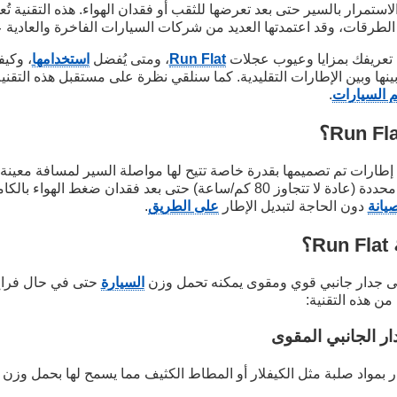
لاستمرار بالسير حتى بعد تعرضها للثقب أو فقدان الهواء. هذه التقنية تُع
الطرقات، وقد اعتمدتها العديد من شركات السيارات الفاخرة والعادية 
 تعريفك بمزايا وعيوب عجلات
Run Flat
، ومتى يُفضل
استخدامها
، وكيف
ينها وبين الإطارات التقليدية. كما سنلقي نظرة على مستقبل هذه التقن
م السيارات
.
100 كيلومتر) بسرعة محددة (عادة لا تتجاوز 80 كم/ساعة) حتى بعد فقدان ضغط
صيانة
دون الحاجة لتبديل الإطار
على الطريق
.
؟
لى جدار جانبي قوي ومقوى يمكنه تحمل وزن
السيارة
حتى في حال فراغ 
من هذه التقنية:
ار الجانبي المقوى
ار بمواد صلبة مثل الكيفلار أو المطاط الكثيف مما يسمح لها بحمل وزن