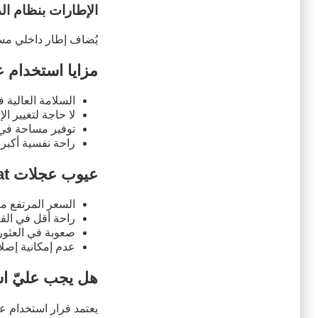
الإطارات بنظام ال
يُضاف إطار داخلي مس
مزايا استخدام عجلات 
السلامة العالية
لا حاجة لتغيير ا
توفير مساحة في 
راحة نفسية أكبر 
عيوب عجلات Run Flat
السعر المرتفع مقا
راحة أقل في القي
صعوبة في العثور
عدم إمكانية إصلا
هل يجب عليّ استخدا