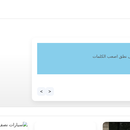
لى نطق اصعب الكلمات
>
<