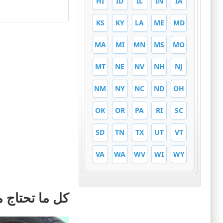
HI
ID
IL
IN
IA
KS
KY
LA
ME
MD
MA
MI
MN
MS
MO
MT
NE
NV
NH
NJ
NM
NY
NC
ND
OH
OK
OR
PA
RI
SC
SD
TN
TX
UT
VT
VA
WA
WV
WI
WY
كل ما تحتاج معر