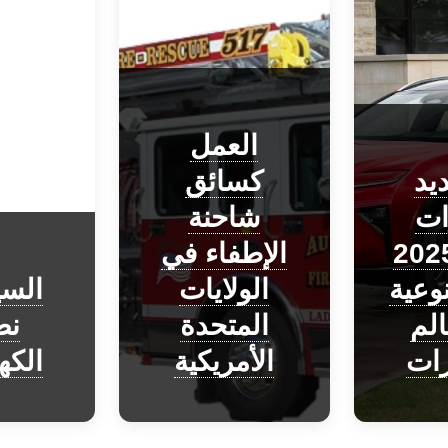
العمل
يد
كسائق
ات
شاحنة
يوتا 2025
الإطفاء في
نوعية
الولايات
السي
لم
المتحدة
ن
رات
الأمريكية
الكه