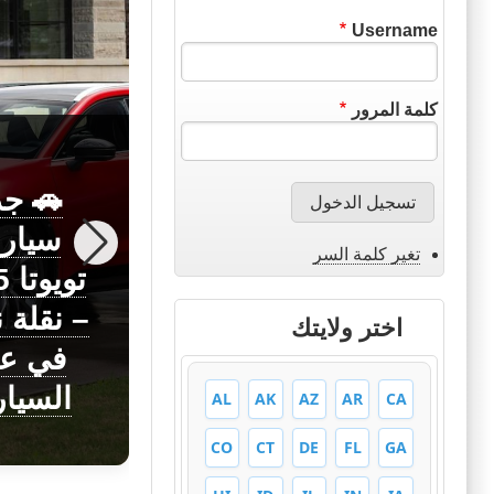
Username
كلمة المرور
🚗 جد
سيار
تغير كلمة السر
اختبار القيادة
تو
في فرنسا
– نقلة 
اختر ولايتك
مع الترجمة
في عا
للعربي
السيا
AL
AK
AZ
AR
CA
CO
CT
DE
FL
GA