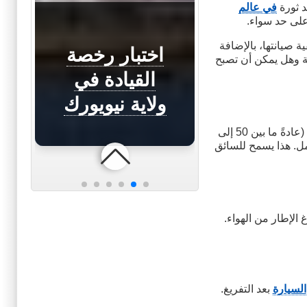
د ثورة
في عالم
على حد سواء.
اختبار القيادة
ية صيانتها، بالإضافة
في ولاية
جديد اختبار
اختبار رخصة
اختبار القيادة
اختبار القيادة
رخصة القيادة
ية وهل يمكن أن تصبح
كُلُورادو
في ولاية
في ولاية
في هاوي
القيادة في
القيادة في
ألاسكا Alaska
اركانساسArkansas
Hawaii
Colorado
ولاية نيويورك
ولاية كالفورنيا
هي إطارات تم تصميمها بقدرة خاصة تتيح لها مواصلة السير لمسافة معينة (عادةً ما بين 50 إلى
 الهواء بالكامل. هذا يسمح للسائق
الإطار من الهواء.
السيارة
بعد التفريغ.